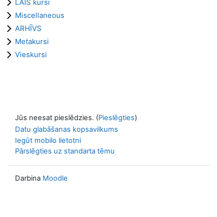
LAIS kursi
Miscellaneous
ARHĪVS
Metakursi
Vieskursi
Jūs neesat pieslēdzies. (
Pieslēgties
)
Datu glabāšanas kopsavilkums
Iegūt mobilo lietotni
Pārslēgties uz standarta tēmu
Darbina
Moodle