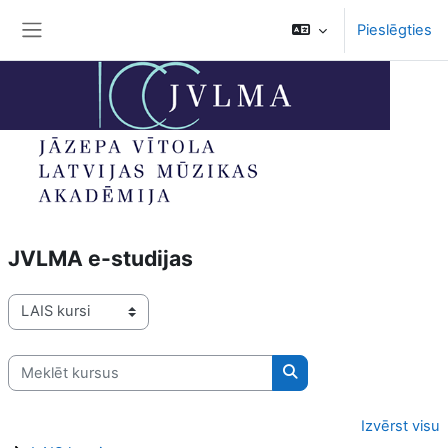
Atvērt galveno saturu
Pieslēgties
Sānu panelis
JVLMA e-studijas
Kursu kategorijas
Meklēt kursus
Meklēt kursus
Izvērst visu